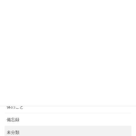
2023年6月12日
まだ５月
2023年5月29日
そろそろ
2023年5月22日
５月も
2023年5月15日
カテゴリー
お知らせ
体のこと
備忘録
未分類