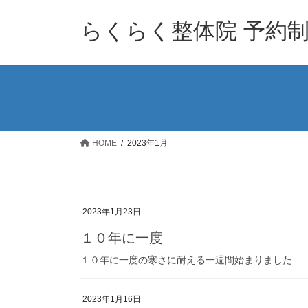
コ
ナ
ン
ビ
らくらく整体院 予約制 04
テ
ゲ
ン
ー
ツ
シ
へ
ョ
ス
ン
キ
に
ッ
移
HOME
2023年1月
プ
動
2023年1月23日
１０年に一度
１０年に一度の寒さに耐える一週間始まりました
2023年1月16日