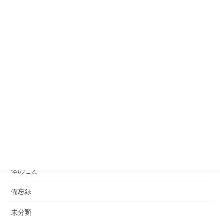
2023年6月12日
まだ５月
2023年5月29日
そろそろ
2023年5月22日
５月も
2023年5月15日
カテゴリー
お知らせ
体のこと
備忘録
未分類